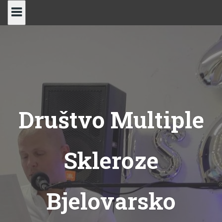
Skip
to
content
Društvo Multiple
Skleroze
Bjelovarsko