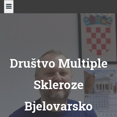
Skip
to
content
Društvo Multiple
Skleroze
Bjelovarsko