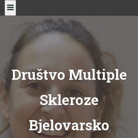
Skip
to
content
Društvo Multiple
Skleroze
Bjelovarsko