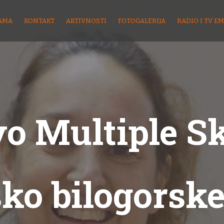
AMA
KONTAKT
AKTIVNOSTI
FOTOGALERIJA
RADIO I TV EM
o Multiple S
sko bilogorske