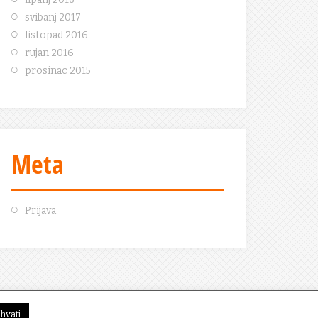
svibanj 2017
listopad 2016
rujan 2016
prosinac 2015
Meta
Prijava
ihvati