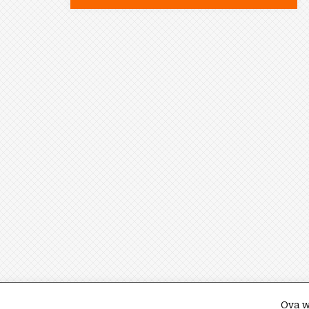
Ova w