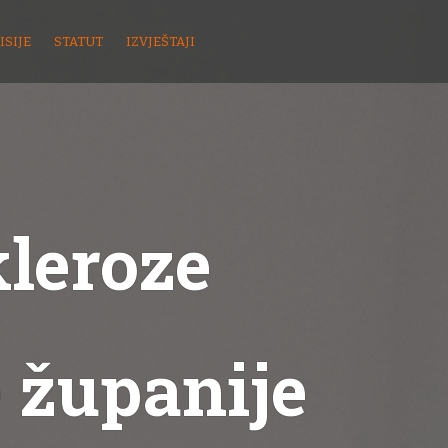
ISIJE
STATUT
IZVJEŠTAJI
kleroze
 županije