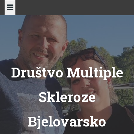
Skip
to
content
Društvo Multiple
Skleroze
Bjelovarsko