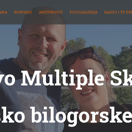
AMA
KONTAKT
AKTIVNOSTI
FOTOGALERIJA
RADIO I TV EM
o Multiple S
sko bilogorske