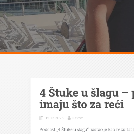
4 Štuke u šlagu – 
imaju što za reći
15.12.2025.
Davor
Podcast „4 Štuke u šlagu“ nastao je kao rezulta