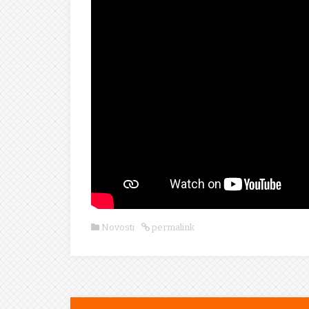
Novosti
permalink