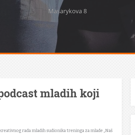
Masarykova 8
podcast mladih koji
t kreativnog rada mladih sudionika treninga za mlade „Naš