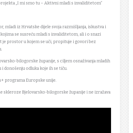
rojekta „I mi smo tu – Aktivni mladi s invaliditetom“
 mladi iz Hrvatske dijele svoja razmišljanja, iskustva i
ojima se susreću mladi s invaliditetom, ali i o snazi
ast je prostor u kojem se uči, propituje i govori bez
u.
ovarsko-bilogorske županije, s ciljem osnaživanja mladih
 i donošenju odluka koje ih se tiču.
s+ programa Europske unije.
le skleroze Bjelovarsko-bilogorske županije i ne izražava