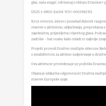
glas, naša snaga“, održanog u sklopu Erasmus+ p
(2025-1-HR01-KA154-YOU-000298235).
Kroz otvoren, iskren i ponekad duhovit razgovor,
stavove o aktivizmu, uključivanju, preprekama s k
zajedništva, prijateljstva i vlastitog glasa. Podc
zadrške – baš onako kako mladi to najbolje znaj
Projekt provodi Društvo multiple skleroze Bjel
s invaliditetom za aktivno sudjelovanje u društvu
Ova aktivnost provedena je uz podršku Erasmu
Objava je isključiva odgovornost Društva multip
stavove Europske unije.