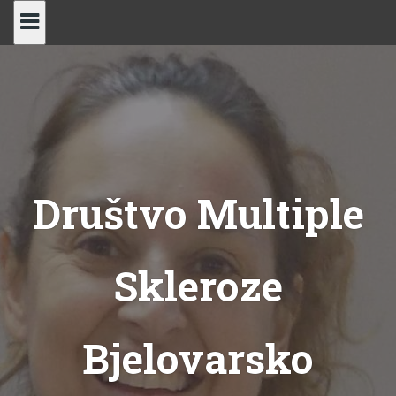
Skip
to
content
Društvo Multiple
Skleroze
Bjelovarsko