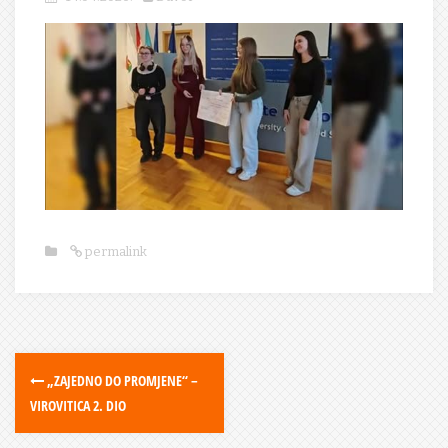
permalink
„ZAJEDNO DO PROMJENE“ –
VIROVITICA 2. DIO