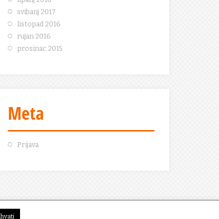
svibanj 2017
listopad 2016
rujan 2016
prosinac 2015
Meta
Prijava
ihvati