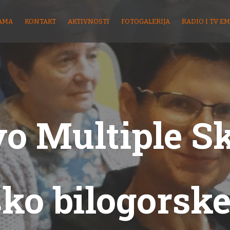
AMA
KONTAKT
AKTIVNOSTI
FOTOGALERIJA
RADIO I TV EM
o Multiple S
sko bilogorske