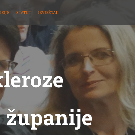
ISIJE
STATUT
IZVJEŠTAJI
kleroze
 županije