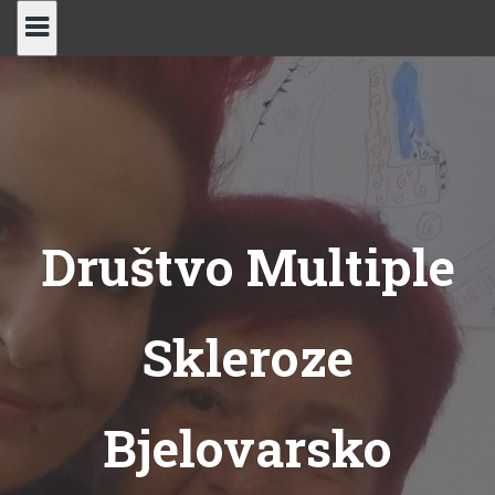
Skip
to
content
Društvo Multiple
Skleroze
Bjelovarsko