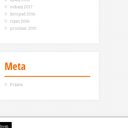
svibanj 2017
listopad 2016
rujan 2016
prosinac 2015
Meta
Prijava
ihvati