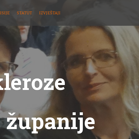
ISIJE
STATUT
IZVJEŠTAJI
kleroze
 županije