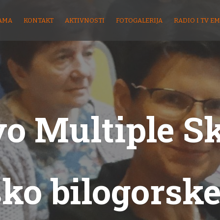
AMA
KONTAKT
AKTIVNOSTI
FOTOGALERIJA
RADIO I TV EM
o Multiple S
sko bilogorske