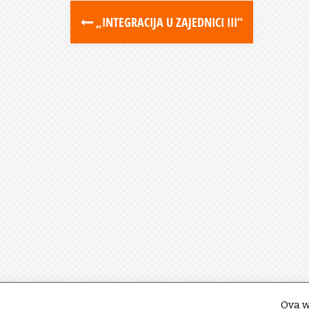
„INTEGRACIJA U ZAJEDNICI III“
Ova w