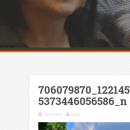
706079870_122145
5373446056586_n
23.05.2026.
Davor