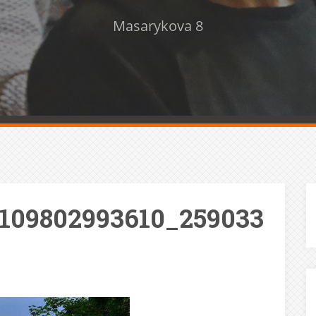
Masarykova 8
109802993610_259033