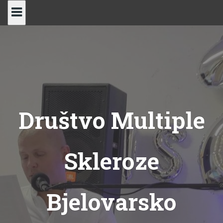
Skip
to
content
Društvo Multiple
Skleroze
Bjelovarsko