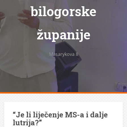
bilogorske
županije
Masarykova 8
“Je li liječenje MS-a i dalje
lutrija?”