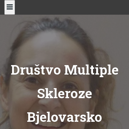
Skip
to
content
Društvo Multiple
Skleroze
Bjelovarsko