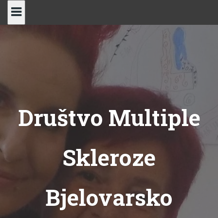
Skip
to
content
Društvo Multiple
Skleroze
Bjelovarsko