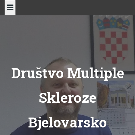
Skip
to
content
Društvo Multiple
Skleroze
Bjelovarsko