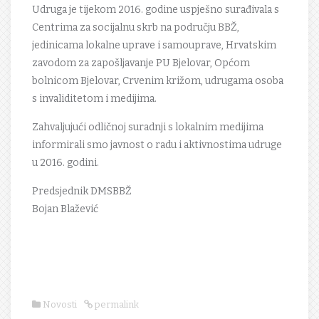
Udruga je tijekom 2016. godine uspješno surađivala s
Centrima za socijalnu skrb na području BBŽ,
jedinicama lokalne uprave i samouprave, Hrvatskim
zavodom za zapošljavanje PU Bjelovar, Općom
bolnicom Bjelovar, Crvenim križom, udrugama osoba
s invaliditetom i medijima.
Zahvaljujući odličnoj suradnji s lokalnim medijima
informirali smo javnost o radu i aktivnostima udruge
u 2016. godini.
Predsjednik DMSBBŽ
Bojan Blažević
Novosti
permalink