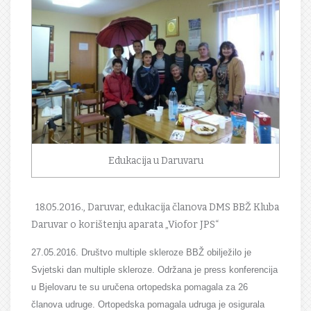
Edukacija u Daruvaru
18.05.2016., Daruvar, edukacija članova DMS BBŽ Kluba
Daruvar o korištenju aparata „Viofor JPS“
27.05.2016. Društvo multiple skleroze BBŽ obilježilo je
Svjetski dan multiple skleroze. Održana je press konferencija
u Bjelovaru te su uručena ortopedska pomagala za 26
članova udruge. Ortopedska pomagala udruga je osigurala