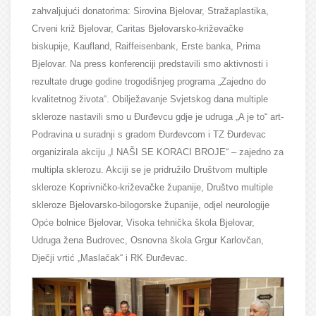
zahvaljujući donatorima: Sirovina Bjelovar, Stražaplastika,
Crveni križ Bjelovar, Caritas Bjelovarsko-križevačke
biskupije, Kaufland, Raiffeisenbank, Erste banka, Prima
Bjelovar.
Na press konferenciji predstavili smo aktivnosti i
rezultate druge godine trogodišnjeg programa „Zajedno do
kvalitetnog života“. Obilježavanje Svjetskog dana multiple
skleroze nastavili smo u Đurđevcu gdje je udruga „A je to“ art-
Podravina u suradnji s gradom Đurđevcom i TZ Đurđevac
organizirala akciju „I NAŠI SE KORACI BROJE“ – zajedno za
multipla sklerozu.
Akciji se je pridružilo Društvom multiple
skleroze Koprivničko-križevačke županije, Društvo multiple
skleroze Bjelovarsko-bilogorske županije, odjel neurologije
Opće bolnice Bjelovar, Visoka tehnička škola Bjelovar,
Udruga žena Budrovec, Osnovna škola Grgur Karlovčan,
Dječji vrtić „Maslačak“ i RK Đurđevac.