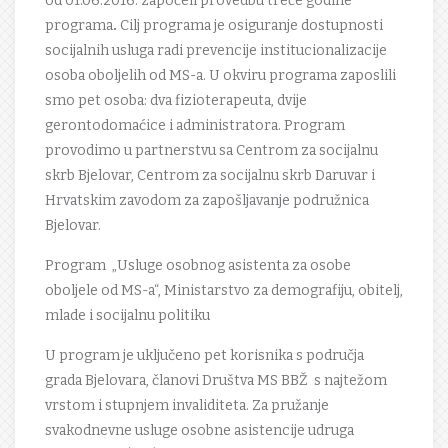
od 01.06.2016. započeli provedbu treće godine
programa
.
Cilj programa je osiguranje dostupnosti
socijalnih usluga radi prevencije institucionalizacije
osoba oboljelih od MS-a. U okviru programa zaposlili
smo pet osoba: dva fizioterapeuta, dvije
gerontodomaćice i administratora. Program
provodimo u partnerstvu sa Centrom za socijalnu
skrb Bjelovar, Centrom za socijalnu skrb Daruvar i
Hrvatskim zavodom za zapošljavanje podružnica
Bjelovar.
Program „Usluge osobnog asistenta za osobe
oboljele od MS-a“, Ministarstvo za demografiju, obitelj,
mlade i socijalnu politiku
U program je uključeno pet korisnika s područja
grada Bjelovara, članovi Društva MS BBŽ s najtežom
vrstom i stupnjem invaliditeta. Za pružanje
svakodnevne usluge osobne asistencije udruga