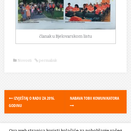
članak u Bjelovarskom listu
Novosti
permalink
IZVJEŠTAJ O RADU ZA 2016.
NABAVA TOBII KOMUNIKATORA
GODINU
Ova web stranica koristi kolačiće za poboljšanje vašeg