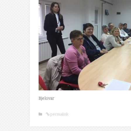
Bjelovar
permalink