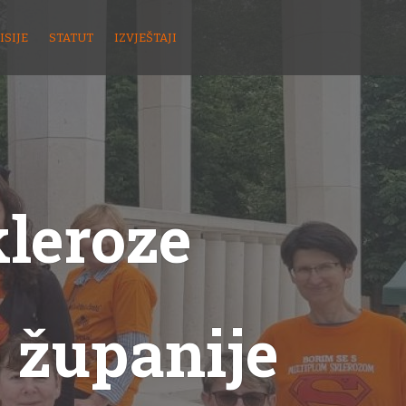
ISIJE
STATUT
IZVJEŠTAJI
kleroze
 županije