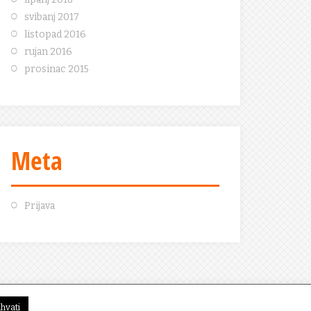
svibanj 2017
listopad 2016
rujan 2016
prosinac 2015
Meta
Prijava
ihvati