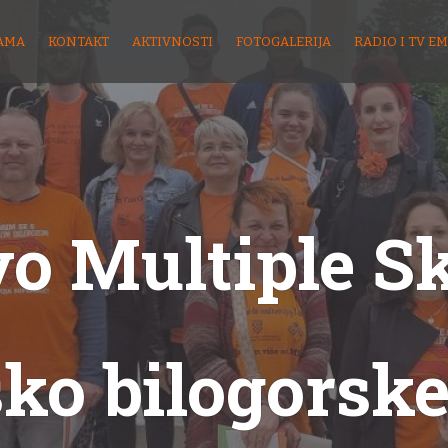
AMA
KONTAKT
AKTIVNOSTI
FOTOGALERIJA
RADIO I TV EM
o Multiple S
sko bilogorske