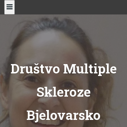
Skip
to
content
Društvo Multiple
Skleroze
Bjelovarsko