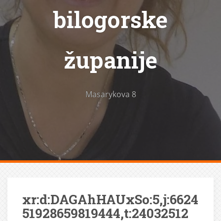
bilogorske
županije
Masarykova 8
xr:d:DAGAhHAUxSo:5,j:6624
51928659819444,t:24032512